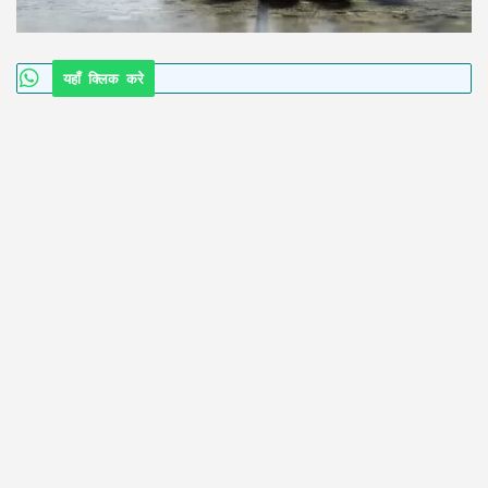
यहाँ क्लिक करे