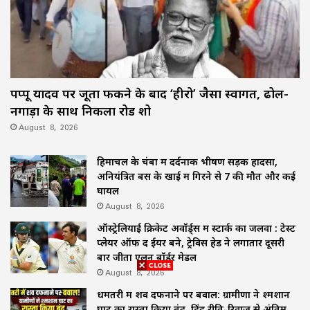
पप्पू यादव पर जूता फेंकने के बाद ‘हीरो’ जैसा स्वागत, ढोल-
नगाड़ों के साथ निकला रोड शो
August 8, 2026
हिमाचल के चंबा में दर्दनाक भीषण सड़क हादसा,
अनियंत्रित बस के खाई में गिरने से 7 की मौत और कई
घायल
August 8, 2026
ऑस्ट्रेलियाई क्रिकेट अवॉर्ड्स में स्टार्क का जलवा : टेस्ट
प्लेयर ऑफ द ईयर बने, ट्रेविस हेड ने लगातार दूसरी
बार जीता एलन बॉर्डर मेडल
August 8, 2026
धमतरी में शव दफनाने पर बवाल: ग्रामीणों ने श्मशान
घाट का रास्ता किया बंद, हिंदू रीति-रिवाज से अंतिम