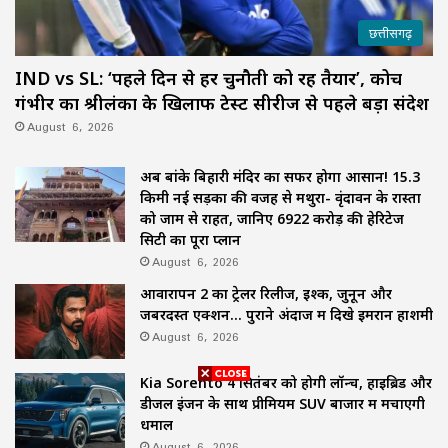
छत्तीसगढ़
IND vs SL: ‘पहले दिन से हर चुनौती को रहें तैयार’, कोच
गंभीर का श्रीलंका के खिलाफ टेस्ट सीरीज से पहले बड़ा संदेश
August 6, 2026
अब बांके बिहारी मंदिर का सफर होगा आसान! 15.3
किमी नई सड़कों की वजह से मथुरा- वृंदावन के रास्तों
को जाम से राहत, जानिए 6922 करोड़ की हेरिटेज
सिटी का पूरा प्लान
August 6, 2026
आवारापन 2 का ट्रेलर रिलीज, इश्क, जुनून और
जबरदस्त एक्शन… पुराने अंदाज में दिखे इमरान हाशमी
August 6, 2026
Kia Sorento 4 सितंबर को होगी लॉन्च, हाइब्रिड और
डीजल इंजन के साथ प्रीमियम SUV बाजार में मचाएगी
धमाल
August 6, 2026