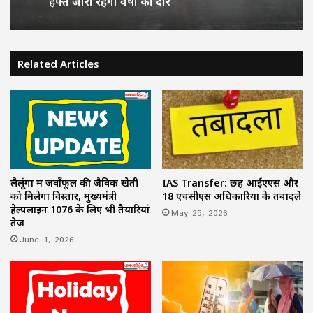
किया आदेश
Related Articles
MP Weather Update: 46 जिलों में मेघगर्जन-
बिजली और बारिश का अलर्ट, चलेगी तेज हवा, पूरे
हफ्ते जारी रहेगा वर्षा का दौर
लैलूंगा में जवाँफूल की जैविक खेती
IAS Transfer: छह आईएएस और
को मिलेगा विस्तार, मुख्यमंत्री
18 एचसीएस अधिकारियों के तबादले
हेल्पलाइन 1076 के लिए भी तैयारियां
May 25, 2026
तेज
June 1, 2026