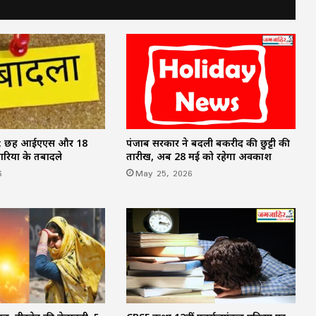
FD Rates- इन 5 सरकारी बैंकों ने किया FD के
ब्याज दरों में बदलाव
MP Weather Update: 46 जिलों में
मेघगर्जन-बिजली और बारिश का अलर्ट, चलेगी
तेज हवा, पूरे हफ्ते जारी रहेगा वर्षा का दौर
पंजाब सरकार ने बदली बकरीद की छुट्टी की
r: छह आईएएस और 18
58 वर्ष से अधिक आयु के दिव्यांग कर्मचारियों की
तारीख, अब 28 मई को रहेगा अवकाश
ियों के तबादले
सेवाएं की जाएंगी समाप्त, वित्त विभाग ने जारी
May 25, 2026
6
किया आदेश
CG News: स्कूटी में उप मुख्यमंत्री अरुण साव,
बरसात से पहले बिलासपुर शहर का लिया जायजा