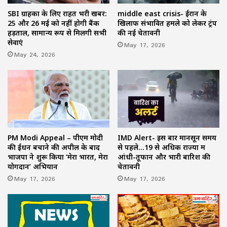
SBI ग्राहकों के लिए राहत भरी खबर:
middle east crisis- ईरान के
25 और 26 मई को नहीं होगी बैंक
खिलाफ संभावित हमले को लेकर ट्रंप
हड़ताल, सामान्य रूप से मिलेंगी सभी
की नई चेतावनी
सेवाएं
May 17, 2026
May 24, 2026
PM Modi Appeal – पीएम मोदी
IMD Alert- इस बार मानसून समय
की ईंधन बचाने की अपील के बाद
से पहले…19 से अधिक राज्यों में
भाजपा ने शुरू किया ‘मेरा भारत, मेरा
आंधी-तूफान और भारी बारिश की
योगदान’ अभियान
चेतावनी
May 17, 2026
May 17, 2026