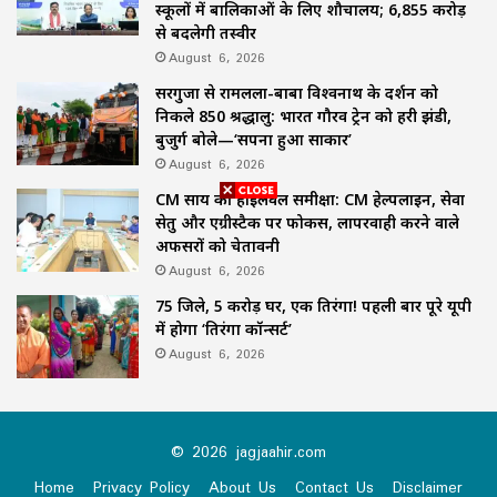
स्कूलों में बालिकाओं के लिए शौचालय; 6,855 करोड़
से बदलेगी तस्वीर
August 6, 2026
सरगुजा से रामलला-बाबा विश्वनाथ के दर्शन को
निकले 850 श्रद्धालु: भारत गौरव ट्रेन को हरी झंडी,
बुजुर्ग बोले—‘सपना हुआ साकार’
August 6, 2026
CM साय की हाईलेवल समीक्षा: CM हेल्पलाइन, सेवा
सेतु और एग्रीस्टैक पर फोकस, लापरवाही करने वाले
अफसरों को चेतावनी
August 6, 2026
75 जिले, 5 करोड़ घर, एक तिरंगा! पहली बार पूरे यूपी
में होगा ‘तिरंगा कॉन्सर्ट’
August 6, 2026
© 2026 jagjaahir.com
Home
Privacy Policy
About Us
Contact Us
Disclaimer