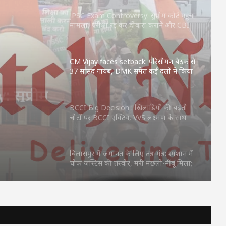
JPSC Exam Controversy: सुप्रीम कोर्ट पहुंचा
मामला, परीक्षा रद्द कर दोबारा कराने और CBI
जांच की मांग
CM Vijay faces setback: परिसीमन बैठक से
37 सांसद गायब, DMK समेत कई दलों ने किया
बहिष्कार
k:
द गायब,
BCCI Big Decision : खिलाड़ियों की बढ़ती
चोटों पर BCCI एक्टिव, VVS लक्ष्मण के साथ
या
होगी अहम बैठक
बिलासपुर में जमानत के लिए तंत्र-मंत्र: श्मशान में
चीफ जस्टिस की तस्वीर, मरी मछली-नींबू मिला;
पुलिस बोली—‘ये क्या कर रहे हो?’
छत्तीसगढ़ में शुरू हुए 3 Grain ATM: अब राशन
की कतार से मिलेगी मुक्ति, 24 घंटे बायोमेट्रिक से
मिलेगा चावल