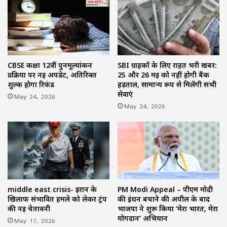
CBSE कक्षा 12वीं पुनर्मूल्यांकन
SBI ग्राहकों के लिए राहत भरी खबर:
प्रक्रिया पर नई अपडेट, अतिरिक्त
25 और 26 मई को नहीं होगी बैंक
शुल्क होगा रिफंड
हड़ताल, सामान्य रूप से मिलेंगी सभी
सेवाएं
May 24, 2026
May 24, 2026
middle east crisis- ईरान के
PM Modi Appeal – पीएम मोदी
खिलाफ संभावित हमले को लेकर ट्रंप
की ईंधन बचाने की अपील के बाद
की नई चेतावनी
भाजपा ने शुरू किया ‘मेरा भारत, मेरा
योगदान’ अभियान
May 17, 2026