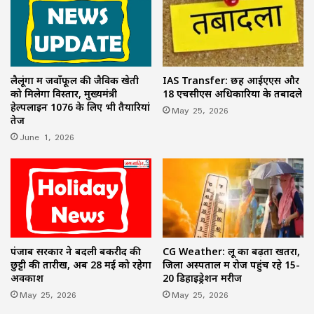
लैलूंगा में जवाँफूल की जैविक खेती
IAS Transfer: छह आईएएस और
को मिलेगा विस्तार, मुख्यमंत्री
18 एचसीएस अधिकारियों के तबादले
हेल्पलाइन 1076 के लिए भी तैयारियां
May 25, 2026
तेज
June 1, 2026
पंजाब सरकार ने बदली बकरीद की
CG Weather: लू का बढ़ता खतरा,
छुट्टी की तारीख, अब 28 मई को रहेगा
जिला अस्पताल में रोज पहुंच रहे 15-
अवकाश
20 डिहाइड्रेशन मरीज
May 25, 2026
May 25, 2026