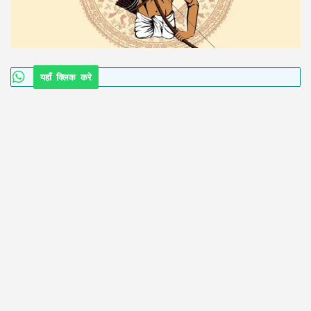
यहाँ क्लिक करे