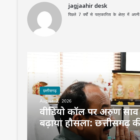
jagjaahir desk
पिछले 7 वर्षों से पत्रकारिता के क्षेत्र में 
Read Next
छत्तीसगढ़
छत्तीसगढ़
August 7, 2026
August 7, 2026
वीडियो कॉल पर अरुण साव 
‘मुस्कुराता बस्तर’ की गूंज मंत