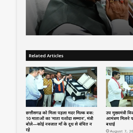
बढ़ाया हौसला: छत्तीसगढ़ की
तक: CM साय ने की पहल की
बेटियां भारतीय जूनियर हॉकी 
कहा—कला से निखरता है बच
चीन में करेंगी देश का प्रतिनि
व्यक्तित्व
Related Articles
छत्तीसगढ़ को मिला पहला मदर मिल्क बैंक:
उप मुख्यमंत्री वि
10 माताओं का ‘माता यशोदा सम्मान’, मंत्री
आमंत्रण मिलने प
बोले—कोई नवजात माँ के दूध से वंचित न
बधाई
रहे
August 7, 2