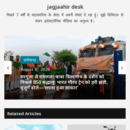
jagjaahir desk
पिछले 7 वर्षों से पत्रकारिता के क्षेत्र में अपनी सेवाएं दे रहा हूं। मुझे डिजिटल से
लेकर इलेक्ट्रॉनिक मीडिया का अनुभव है।
छत्तीसगढ़
छत्तीसगढ़
August 6, 2026
August 6, 2026
CM साय की हाईलेवल समीक्षा: CM हेल्पलाइन,
सरगुजा से रामलला-बाबा विश्वनाथ के दर्शन को
सेवा सेतु और एग्रीस्टैक पर फोकस, लापरवाही
निकले 850 श्रद्धालु: भारत गौरव ट्रेन को हरी झंडी,
करने वाले अफसरों को चेतावनी
बुजुर्ग बोले—‘सपना हुआ साकार’
Related Articles