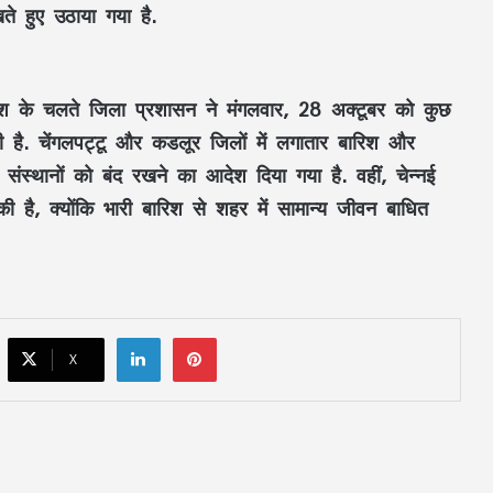
खते हुए उठाया गया है.
Aaj Ka Rashifal 3 July 2026: शुक्रवार का दिन
रिश के चलते जिला प्रशासन ने मंगलवार, 28 अक्टूबर को कुछ
किन राशियों के लिए रहेगा शुभ? जानें करियर,
धन और प्रेम का हाल
ा की है. चेंगलपट्टू और कडलूर जिलों में लगातार बारिश और
संस्थानों को बंद रखने का आदेश दिया गया है. वहीं, चेन्नई
FD Rates- इन 5 सरकारी बैंकों ने किया FD के
ी है, क्योंकि भारी बारिश से शहर में सामान्य जीवन बाधित
ब्याज दरों में बदलाव
MP Weather Update: 46 जिलों में
मेघगर्जन-बिजली और बारिश का अलर्ट, चलेगी
तेज हवा, पूरे हफ्ते जारी रहेगा वर्षा का दौर
LinkedIn
Pinterest
X
58 वर्ष से अधिक आयु के दिव्यांग कर्मचारियों की
सेवाएं की जाएंगी समाप्त, वित्त विभाग ने जारी
किया आदेश
CG News: स्कूटी में उप मुख्यमंत्री अरुण साव,