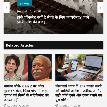
छत्तीसगढ़
छत्तीसगढ़
August 7, 2026
August 7, 2026
डार्क चॉकलेट क्यों है सेहत के लिए फायदेमंद? जानें
इसके पीछे की वजह
जुलाई बना ऑटो सेक्टर का सबसे बड़ा महीना!
Related Articles
CNG, हाइब्रिड और EV ने पेट्रोल वाहनों को दी कड़ी
चुनौती
भागवत बोले- Gen Z पर आंख
फ्रीलांसर्स ध्यान दें! ITR फाइल करने
मूंदकर भरोसा, प्रियंका गांधी ने कहा-
की आखिरी तारीख नजदीक, जानिए
युवाओं को किसी के सर्टिफिकेट की
सही फॉर्म चुनने और टैक्स बचाने का
जरूरत नहीं
पूरा गणित
August 7, 2026
August 7, 2026