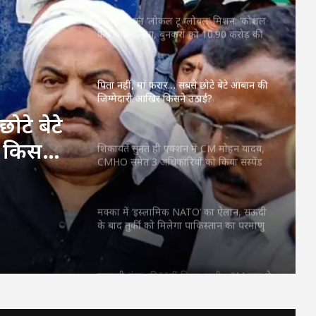
CM साय का ‘लोकल टू ग्लोबल’ मिशन: ‘कोशल
फैब’ की लॉन्चिंग, बुनकरों को 10.90 करोड़ की
मदद; आत्मसमर्पित महिलाओं ने किया रैंप वॉक
पिता नहीं, मां फरार… सबसे छोटे बेटे आबान की
जिम्मेदारी आखिर किसने उठाई?
ोटे बेटे
 किसने
शिकायतें सुनते ही एक्शन में CM मोहन यादव,
CMHO समेत 3 अधिकारियों को किया सस्पेंड
मक्का में ‘इस्लामिक NATO’ का ऐलान, सऊदी
के बाद तुर्की को मिलेगा पाकिस्तान का परमाणु
कवच
महतारी वंदन की 30वीं किस्त जारी : CM साय ने
67.20 लाख महिलाओं के खातों में ट्रांसफर किए
₹630.55 करोड़