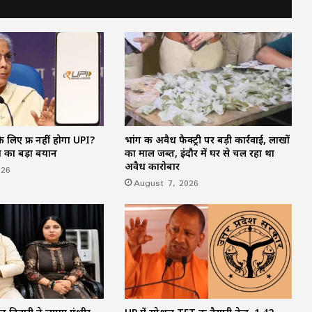
CM साय का ‘लोकल टू ग्लोबल’ मिशन: ‘कोशल
फैब’ की लॉन्चिंग, बुनकरों को 10.90 करोड़ की
मदद; आत्मसमर्पित महिलाओं ने किया रैंप वॉक
पिता नहीं, मां फरार… सबसे छोटे बेटे आबान की
जिम्मेदारी आखिर किसने उठाई?
 लिए फ्री नहीं होगा UPI?
भांग की अवैध फैक्ट्री पर बड़ी कार्रवाई, लाखों
शिकायतें सुनते ही एक्शन में CM मोहन यादव,
ण का बड़ा बयान
का माल जब्त, इंदौर में घर से चल रहा था
CMHO समेत 3 अधिकारियों को किया सस्पेंड
अवैध कारोबार
026
August 7, 2026
मक्का में ‘इस्लामिक NATO’ का ऐलान, सऊदी
के बाद तुर्की को मिलेगा पाकिस्तान का परमाणु
कवच