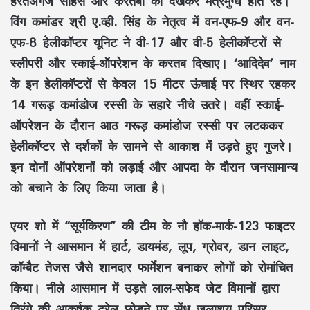
हैरतअंगेज साहस और करतबों को देखकर मंत्रमुग्ध होते रहे।
विंग कमांडर श्री ए.व्ही. सिंह के नेतृत्व में वन-एफ-9 और वन-
एफ-8 हेलीकॉप्टर यूनिट ने वी-17 और वी-5 हेलीकॉप्टरों से
स्लीपरी और स्काई-ऑपरेशन के करतब दिखाए। ‘आदिदेव’ नाम
के इन हेलीकॉप्टरों से केवल 15 मीटर ऊंचाई पर स्थिर रहकर
14 गरूड़ कमांडोज रस्सी के सहारे नीचे उतरे। वहीं स्काई-
ऑपरेशन के दौरान आठ गरूड़ कमांडोज रस्सी पर लटककर
हेलीकॉप्टर से दर्शकों के सामने से आकाश में उड़ते हुए गुजरे।
इन दोनों ऑपरेशनों को लड़ाई और आपदा के दौरान जनसामान्य
को बचाने के लिए किया जाता है।
एयर शो में “सूर्यकिरण” की टीम के नौ हॉक-मार्क-123 फाइटर
विमानों ने आसमान में हार्ट, डायमंड, लूप, ग्रोवर, डान लाइट,
कॉम्बैट तेजस जैसे शानदार फार्मेशन बनाकर लोगों को रोमांचित
किया। नीले आसमान में उड़ते लाल-सफेद जेट विमानों द्वारा
तिरंगे की आकर्षक ट्रेल छोड़ने पर सेंध जलाशय परिसर