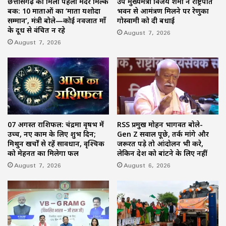
छत्तीसगढ़ को मिला पहला मदर मिल्क
उप मुख्यमंत्री विजय शर्मा ने राष्ट्रपति
बैंक: 10 माताओं का ‘माता यशोदा
भवन से आमंत्रण मिलने पर रेणुका
सम्मान’, मंत्री बोले—कोई नवजात माँ
गोस्वामी को दी बधाई
के दूध से वंचित न रहे
August 7, 2026
August 7, 2026
07 अगस्त राशिफल: चंद्रमा वृषभ में
RSS प्रमुख मोहन भागवत बोले-
उच्च, नए काम के लिए शुभ दिन;
Gen Z सवाल पूछे, तर्क मांगे और
मिथुन खर्चों से रहें सावधान, वृश्चिक
जरूरत पड़े तो आंदोलन भी करे,
को मेहनत का मिलेगा फल
लेकिन देश को बांटने के लिए नहीं
August 7, 2026
August 6, 2026