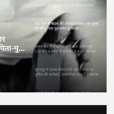
सावन में हुड़दंग करने वालों पर पुलिस की नजर,
बाइकर्स और शराबियों पर होगी सख्त कार्रवाई
खड़े ट्रेलर से बाइक की जोरदार टक्कर, एक युवक
की मौत; पिता-पुत्र समेत दो घायल
ार
ता-पुत्र
असम बाढ़ में मदद को आगे आया छत्तीसगढ़:
CM साय ने सरमा से बात कर ₹5 करोड़ सहायता
देने का किया ऐलान
सूरजपुर में शराब पीकर गाड़ी चलाने वालों पर
पुलिस की कार्रवाई, एल्कोमीटर जांच में 3 चालक
पकड़े गए
रायगढ़ में हाथी का आतंक, ग्रामीण की मौत;
बस्ती के पास पहुंचा था जंगली हाथी