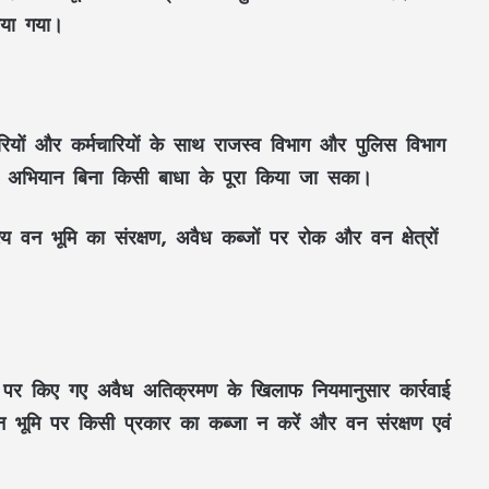
ाया गया।
रियों और कर्मचारियों के साथ राजस्व विभाग और पुलिस विभाग
 अभियान बिना किसी बाधा के पूरा किया जा सका।
असम बाढ़ में मदद को आगे आया छत्तीसगढ़:
CM साय ने सरमा से बात कर ₹5 करोड़ सहायता
्य वन भूमि का संरक्षण, अवैध कब्जों पर रोक और वन क्षेत्रों
देने का किया ऐलान
सूरजपुर में शराब पीकर गाड़ी चलाने वालों पर
पुलिस की कार्रवाई, एल्कोमीटर जांच में 3 चालक
पकड़े गए
ूमि पर किए गए अवैध अतिक्रमण के खिलाफ नियमानुसार कार्रवाई
रायगढ़ में हाथी का आतंक, ग्रामीण की मौत;
बस्ती के पास पहुंचा था जंगली हाथी
न भूमि पर किसी प्रकार का कब्जा न करें और वन संरक्षण एवं
सावन में हुड़दंग करने वालों पर पुलिस की नजर,