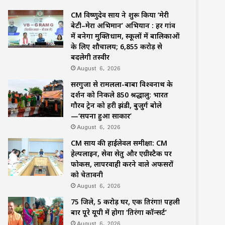
CM विष्णुदेव साय ने शुरू किया ‘मेरी
बेटी–मेरा अभिमान’ अभियान : हर गांव
में बनेगा मुक्तिधाम, स्कूलों में बालिकाओं
के लिए शौचालय; 6,855 करोड़ से
बदलेगी तस्वीर
August 6, 2026
सरगुजा से रामलला-बाबा विश्वनाथ के
दर्शन को निकले 850 श्रद्धालु: भारत
गौरव ट्रेन को हरी झंडी, बुजुर्ग बोले
—‘सपना हुआ साकार’
August 6, 2026
CM साय की हाईलेवल समीक्षा: CM
हेल्पलाइन, सेवा सेतु और एग्रीस्टैक पर
फोकस, लापरवाही करने वाले अफसरों
को चेतावनी
August 6, 2026
75 जिले, 5 करोड़ घर, एक तिरंगा! पहली
बार पूरे यूपी में होगा ‘तिरंगा कॉन्सर्ट’
August 6, 2026