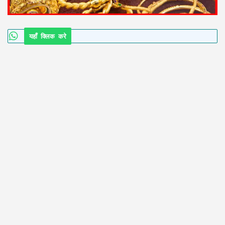
यहाँ क्लिक करे