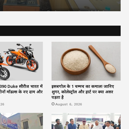
करोड़ से बदलेगी तस्वीर
वाले
सरगुजा से रामलला-बाबा विश्वनाथ के दर्शन को
निकले 850 श्रद्धालु: भारत गौरव ट्रेन को हरी
झंडी, बुजुर्ग बोले—‘सपना हुआ साकार’
CM साय की हाईलेवल समीक्षा: CM हेल्पलाइन,
सेवा सेतु और एग्रीस्टैक पर फोकस, लापरवाही
करने वाले अफसरों को चेतावनी
75 जिले, 5 करोड़ घर, एक तिरंगा! पहली बार पूरे
यूपी में होगा ‘तिरंगा कॉन्सर्ट’
90 Duke सीरीज भारत में
इसबगोल के 1 चम्मच का कमाल! जानिए
ं दोनों मॉडल्स के नए दाम और
शुगर, कोलेस्ट्रॉल और हार्ट पर क्या असर
पड़ता है
026
August 6, 2026