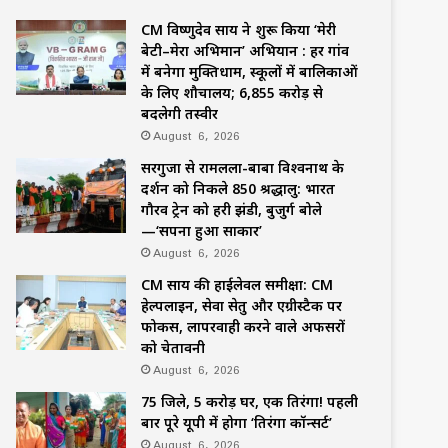
CM विष्णुदेव साय ने शुरू किया ‘मेरी
बेटी–मेरा अभिमान’ अभियान : हर गांव
में बनेगा मुक्तिधाम, स्कूलों में बालिकाओं
के लिए शौचालय; 6,855 करोड़ से
बदलेगी तस्वीर
August 6, 2026
सरगुजा से रामलला-बाबा विश्वनाथ के
दर्शन को निकले 850 श्रद्धालु: भारत
गौरव ट्रेन को हरी झंडी, बुजुर्ग बोले
—‘सपना हुआ साकार’
August 6, 2026
CM साय की हाईलेवल समीक्षा: CM
हेल्पलाइन, सेवा सेतु और एग्रीस्टैक पर
फोकस, लापरवाही करने वाले अफसरों
को चेतावनी
August 6, 2026
75 जिले, 5 करोड़ घर, एक तिरंगा! पहली
बार पूरे यूपी में होगा ‘तिरंगा कॉन्सर्ट’
August 6, 2026