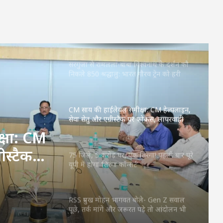
करोड़ से बदलेगी तस्वीर
सरगुजा से रामलला-बाबा विश्वनाथ के दर्शन को
निकले 850 श्रद्धालु: भारत गौरव ट्रेन को हरी
झंडी, बुजुर्ग बोले—‘सपना हुआ साकार’
CM साय की हाईलेवल समीक्षा: CM हेल्पलाइन,
सेवा सेतु और एग्रीस्टैक पर फोकस, लापरवाही
करने वाले अफसरों को चेतावनी
75 जिले, 5 करोड़ घर, एक तिरंगा! पहली बार पूरे
यूपी में होगा ‘तिरंगा कॉन्सर्ट’
िरंगा!
तिरंगा
RSS प्रमुख मोहन भागवत बोले- Gen Z सवाल
पूछे, तर्क मांगे और जरूरत पड़े तो आंदोलन भी
करे, लेकिन देश को बांटने के लिए नहीं
्षा: CM
CM विष्णुदेव साय ने शुरू किया ‘मेरी बेटी–मेरा
अभिमान’ अभियान : हर गांव में बनेगा मुक्तिधाम,
ीस्टैक
स्कूलों में बालिकाओं के लिए शौचालय; 6,855