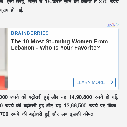
. इसी तरह, भारत में 18-कैरेट सोने की कीमत में 370 रुपये
्राम हो गई.
RSS प्रमुख मोहन भागवत बोले- Gen Z सवाल
पूछे, तर्क मांगे और जरूरत पड़े तो आंदोलन भी
,000 रुपये की बढ़ोतरी हुई और यह 14,90,800 रुपये हो गई,
करे, लेकिन देश को बांटने के लिए नहीं
0 रुपये की बढ़ोतरी हुई और यह 13,66,500 रुपये पर बिका.
CM विष्णुदेव साय ने शुरू किया ‘मेरी बेटी–मेरा
3,700 रुपये की बढ़ोतरी हुई और अब इसकी कीमत
अभिमान’ अभियान : हर गांव में बनेगा मुक्तिधाम,
स्कूलों में बालिकाओं के लिए शौचालय; 6,855
करोड़ से बदलेगी तस्वीर