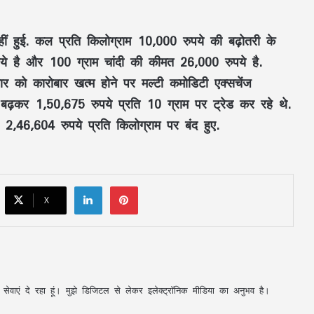
सरगुजा से रामलला-बाबा विश्वनाथ के दर्शन को
नहीं हुई. कल प्रति किलोग्राम 10,000 रुपये की बढ़ोतरी के
निकले 850 श्रद्धालु: भारत गौरव ट्रेन को हरी
झंडी, बुजुर्ग बोले—‘सपना हुआ साकार’
े है और 100 ग्राम चांदी की कीमत 26,000 रुपये है.
र को कारोबार खत्म होने पर मल्टी कमोडिटी एक्सचेंज
CM साय की हाईलेवल समीक्षा: CM हेल्पलाइन,
ढ़कर 1,50,675 रुपये प्रति 10 ग्राम पर ट्रेड कर रहे थे.
सेवा सेतु और एग्रीस्टैक पर फोकस, लापरवाही
करने वाले अफसरों को चेतावनी
 2,46,604 रुपये प्रति किलोग्राम पर बंद हुए.
75 जिले, 5 करोड़ घर, एक तिरंगा! पहली बार पूरे
यूपी में होगा ‘तिरंगा कॉन्सर्ट’
LinkedIn
Pinterest
X
RSS प्रमुख मोहन भागवत बोले- Gen Z सवाल
पूछे, तर्क मांगे और जरूरत पड़े तो आंदोलन भी
करे, लेकिन देश को बांटने के लिए नहीं
CM विष्णुदेव साय ने शुरू किया ‘मेरी बेटी–मेरा
अपनी सेवाएं दे रहा हूं। मुझे डिजिटल से लेकर इलेक्ट्रॉनिक मीडिया का अनुभव है।
अभिमान’ अभियान : हर गांव में बनेगा मुक्तिधाम,
स्कूलों में बालिकाओं के लिए शौचालय; 6,855