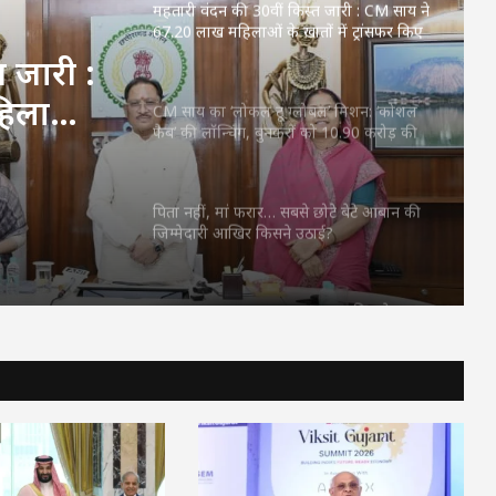
महतारी वंदन की 30वीं किस्त जारी : CM साय ने
67.20 लाख महिलाओं के खातों में ट्रांसफर किए
₹630.55 करोड़
 जारी :
हिलाओं
CM साय का ‘लोकल टू ग्लोबल’ मिशन: ‘कोशल
फैब’ की लॉन्चिंग, बुनकरों को 10.90 करोड़ की
30.55
मदद; आत्मसमर्पित महिलाओं ने किया रैंप वॉक
पिता नहीं, मां फरार… सबसे छोटे बेटे आबान की
जिम्मेदारी आखिर किसने उठाई?
CM TODAY SCHEDULE: CM विष्णुदेव साय
दोपहर में ‘सेन शक्ति सम्मेलन’, शाम को देश के
बड़े Youth Conclave में होंगे शामिल, जानें
पूरा शेड्यूल…
आज का राशिफल: कन्या-कुंभ वालों के खुलेंगे
तरक्की के रास्ते, मिथुन-धनु को मेहनत का फल,
12 राशियों के लिए कैसा रहेगा दिन