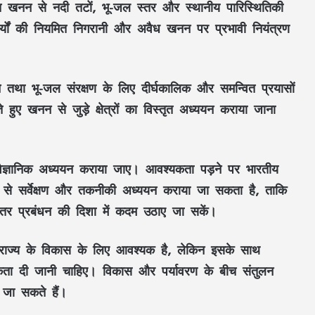
त खनन
से
नदी तटों
,
भू-जल स्तर
और
स्थानीय पारिस्थितिकी
्यों की नियमित निगरानी और
अवैध खनन
पर प्रभावी नियंत्रण
ाने तथा
भू-जल संरक्षण
के लिए दीर्घकालिक और समन्वित प्रयासों
 हुए खनन से जुड़े क्षेत्रों का विस्तृत अध्ययन कराया जाना
वैज्ञानिक अध्ययन
कराया जाए। आवश्यकता पड़ने पर
भारतीय
नों से सर्वेक्षण और तकनीकी अध्ययन कराया जा सकता है, ताकि
CM TODAY SCHEDULE: CM विष्णुदेव साय
दोपहर में ‘सेन शक्ति सम्मेलन’, शाम को देश के
तर प्रबंधन की दिशा में कदम उठाए जा सकें।
बड़े Youth Conclave में होंगे शामिल, जानें
पूरा शेड्यूल…
ाज्य के विकास के लिए आवश्यक है, लेकिन इसके साथ
आज का राशिफल: कन्या-कुंभ वालों के खुलेंगे
िकता दी जानी चाहिए। विकास और पर्यावरण के बीच संतुलन
तरक्की के रास्ते, मिथुन-धनु को मेहनत का फल,
12 राशियों के लिए कैसा रहेगा दिन
 जा सकते हैं।