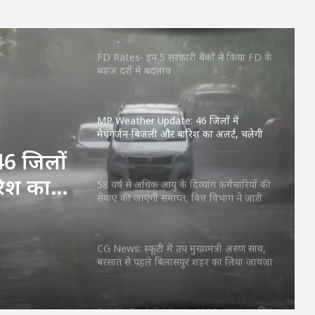
किन राशियों के लिए रहेगा शुभ? जानें करियर,
धन और प्रेम का हाल
FD Rates- इन 5 सरकारी बैंकों ने किया FD के
ब्याज दरों में बदलाव
MP Weather Update: 46 जिलों में
मेघगर्जन-बिजली और बारिश का अलर्ट, चलेगी
तेज हवा, पूरे हफ्ते जारी रहेगा वर्षा का दौर
6 जिलों
रिश का
58 वर्ष से अधिक आयु के दिव्यांग कर्मचारियों की
सेवाएं की जाएंगी समाप्त, वित्त विभाग ने जारी
फ्ते
किया आदेश
CG News: स्कूटी में उप मुख्यमंत्री अरुण साव,
बरसात से पहले बिलासपुर शहर का लिया जायजा
Aaj Ka Rashifal 3 July 2026: शुक्रवार का दिन