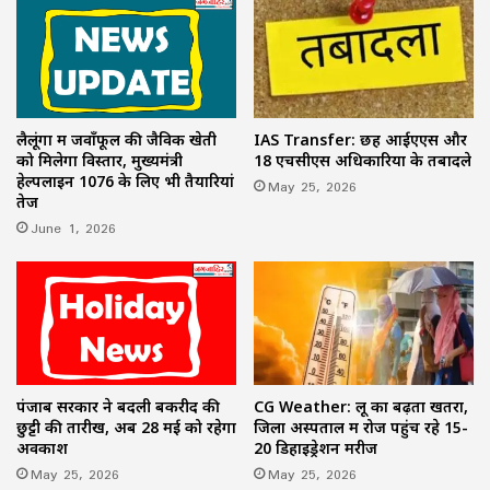
लैलूंगा में जवाँफूल की जैविक खेती
IAS Transfer: छह आईएएस और
को मिलेगा विस्तार, मुख्यमंत्री
18 एचसीएस अधिकारियों के तबादले
हेल्पलाइन 1076 के लिए भी तैयारियां
May 25, 2026
तेज
June 1, 2026
पंजाब सरकार ने बदली बकरीद की
CG Weather: लू का बढ़ता खतरा,
छुट्टी की तारीख, अब 28 मई को रहेगा
जिला अस्पताल में रोज पहुंच रहे 15-
अवकाश
20 डिहाइड्रेशन मरीज
May 25, 2026
May 25, 2026