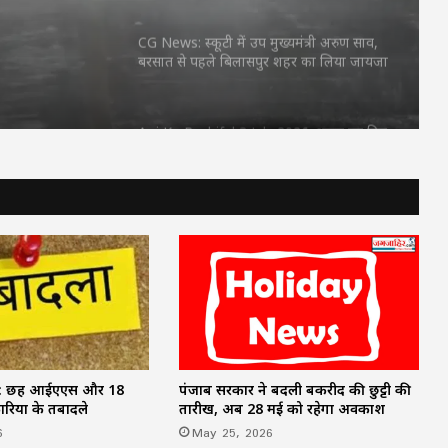
CG News: स्कूटी में उप मुख्यमंत्री अरुण साव,
बरसात से पहले बिलासपुर शहर का लिया जायजा
Aaj Ka Rashifal 3 July 2026: शुक्रवार का दिन
किन राशियों के लिए रहेगा शुभ? जानें करियर,
धन और प्रेम का हाल
FD Rates- इन 5 सरकारी बैंकों ने किया FD के
ब्याज दरों में बदलाव
MP Weather Update: 46 जिलों में
मेघगर्जन-बिजली और बारिश का अलर्ट, चलेगी
तेज हवा, पूरे हफ्ते जारी रहेगा वर्षा का दौर
पंजाब सरकार ने बदली बकरीद की छुट्टी की
r: छह आईएएस और 18
58 वर्ष से अधिक आयु के दिव्यांग कर्मचारियों की
तारीख, अब 28 मई को रहेगा अवकाश
ियों के तबादले
सेवाएं की जाएंगी समाप्त, वित्त विभाग ने जारी
May 25, 2026
6
किया आदेश