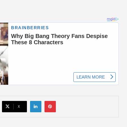
Aaj Ka Rashifal 3 July 2026: शुक्रवार का दिन
किन राशियों के लिए रहेगा शुभ? जानें करियर,
धन और प्रेम का हाल
FD Rates- इन 5 सरकारी बैंकों ने किया FD के
ब्याज दरों में बदलाव
MP Weather Update: 46 जिलों में
मेघगर्जन-बिजली और बारिश का अलर्ट, चलेगी
तेज हवा, पूरे हफ्ते जारी रहेगा वर्षा का दौर
LinkedIn
Pinterest
X
58 वर्ष से अधिक आयु के दिव्यांग कर्मचारियों की
सेवाएं की जाएंगी समाप्त, वित्त विभाग ने जारी
किया आदेश