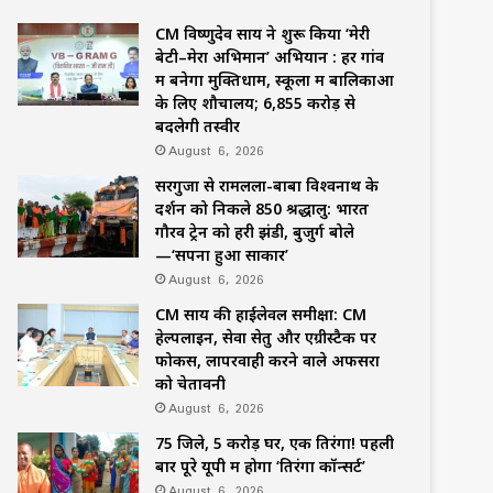
CM विष्णुदेव साय ने शुरू किया ‘मेरी
बेटी–मेरा अभिमान’ अभियान : हर गांव
में बनेगा मुक्तिधाम, स्कूलों में बालिकाओं
के लिए शौचालय; 6,855 करोड़ से
बदलेगी तस्वीर
August 6, 2026
सरगुजा से रामलला-बाबा विश्वनाथ के
दर्शन को निकले 850 श्रद्धालु: भारत
गौरव ट्रेन को हरी झंडी, बुजुर्ग बोले
—‘सपना हुआ साकार’
August 6, 2026
CM साय की हाईलेवल समीक्षा: CM
हेल्पलाइन, सेवा सेतु और एग्रीस्टैक पर
फोकस, लापरवाही करने वाले अफसरों
को चेतावनी
August 6, 2026
75 जिले, 5 करोड़ घर, एक तिरंगा! पहली
बार पूरे यूपी में होगा ‘तिरंगा कॉन्सर्ट’
August 6, 2026