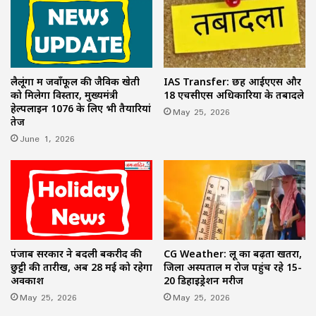
लैलूंगा में जवाँफूल की जैविक खेती
IAS Transfer: छह आईएएस और
को मिलेगा विस्तार, मुख्यमंत्री
18 एचसीएस अधिकारियों के तबादले
हेल्पलाइन 1076 के लिए भी तैयारियां
May 25, 2026
तेज
June 1, 2026
पंजाब सरकार ने बदली बकरीद की
CG Weather: लू का बढ़ता खतरा,
छुट्टी की तारीख, अब 28 मई को रहेगा
जिला अस्पताल में रोज पहुंच रहे 15-
अवकाश
20 डिहाइड्रेशन मरीज
May 25, 2026
May 25, 2026