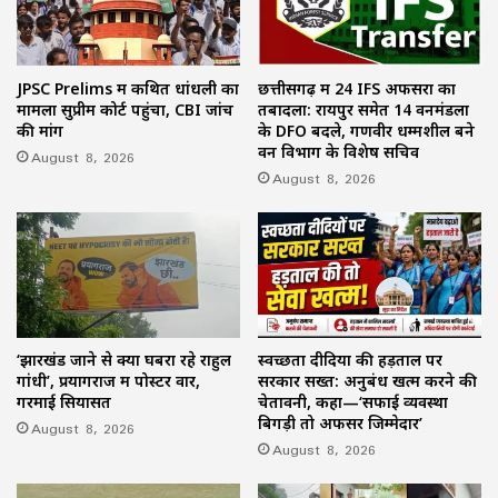
JPSC Prelims में कथित धांधली का
छत्तीसगढ़ में 24 IFS अफसरों का
मामला सुप्रीम कोर्ट पहुंचा, CBI जांच
तबादला: रायपुर समेत 14 वनमंडलों
की मांग
के DFO बदले, गणवीर धम्मशील बने
वन विभाग के विशेष सचिव
August 8, 2026
August 8, 2026
‘झारखंड जाने से क्यों घबरा रहे राहुल
स्वच्छता दीदियों की हड़ताल पर
गांधी’, प्रयागराज में पोस्टर वार,
सरकार सख्त: अनुबंध खत्म करने की
गरमाई सियासत
चेतावनी, कहा—‘सफाई व्यवस्था
बिगड़ी तो अफसर जिम्मेदार’
August 8, 2026
August 8, 2026