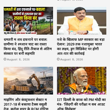
धमतरी में शव दफनाने पर बवाल:
नशे के खिलाफ MP सरकार का बड़ा
ग्रामीणों ने श्मशान घाट का रास्ता
ऐलान: 2029 तक नशामुक्त भारत
किया बंद, हिंदू रीति-रिवाज से अंतिम
का लक्ष्य, ड्रग सिंडिकेट पर होगी
संस्कार पर बनी सहमति
आर-पार की कार्रवाई
August 8, 2026
August 8, 2026
माइनिंग और कंस्ट्रक्शन सेक्टर में
IIT दिल्ली के छात्रों को PM मोदी का
2017-18 से बकाया टैक्स वसूली
मंत्र- ‘जिंदगी की परीक्षा में सब आउट
तेज, करोड़ों रुपए के RCM नोटिस
ऑफ सिलेबस’