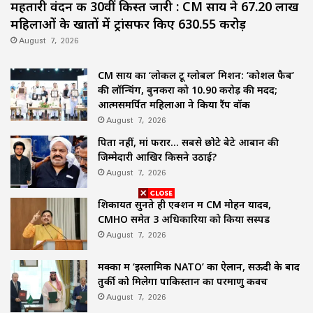
महतारी वंदन की 30वीं किस्त जारी : CM साय ने 67.20 लाख
महिलाओं के खातों में ट्रांसफर किए ₹630.55 करोड़
August 7, 2026
CM साय का ‘लोकल टू ग्लोबल’ मिशन: ‘कोशल फैब’
की लॉन्चिंग, बुनकरों को 10.90 करोड़ की मदद;
आत्मसमर्पित महिलाओं ने किया रैंप वॉक
August 7, 2026
पिता नहीं, मां फरार… सबसे छोटे बेटे आबान की
जिम्मेदारी आखिर किसने उठाई?
August 7, 2026
शिकायतें सुनते ही एक्शन में CM मोहन यादव,
CMHO समेत 3 अधिकारियों को किया सस्पेंड
August 7, 2026
मक्का में ‘इस्लामिक NATO’ का ऐलान, सऊदी के बाद
तुर्की को मिलेगा पाकिस्तान का परमाणु कवच
August 7, 2026