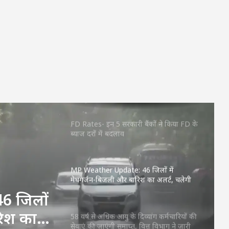
किया आदेश
CG News: स्कूटी में उप मुख्यमंत्री अरुण साव,
बरसात से पहले बिलासपुर शहर का लिया जायजा
Aaj Ka Rashifal 3 July 2026: शुक्रवार का दिन
किन राशियों के लिए रहेगा शुभ? जानें करियर,
धन और प्रेम का हाल
FD Rates- इन 5 सरकारी बैंकों ने किया FD के
ब्याज दरों में बदलाव
MP Weather Update: 46 जिलों में
मेघगर्जन-बिजली और बारिश का अलर्ट, चलेगी
तेज हवा, पूरे हफ्ते जारी रहेगा वर्षा का दौर
6 जिलों
रिश का
58 वर्ष से अधिक आयु के दिव्यांग कर्मचारियों की
सेवाएं की जाएंगी समाप्त, वित्त विभाग ने जारी