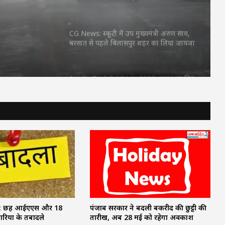
फ्ते
किया आदेश
CG News: स्कूटी में उप मुख्यमंत्री अरुण साव,
बरसात से पहले बिलासपुर शहर का लिया जायजा
Aaj Ka Rashifal 3 July 2026: शुक्रवार का दिन
किन राशियों के लिए रहेगा शुभ? जानें करियर,
धन और प्रेम का हाल
FD Rates- इन 5 सरकारी बैंकों ने किया FD के
ब्याज दरों में बदलाव
MP Weather Update: 46 जिलों में
मेघगर्जन-बिजली और बारिश का अलर्ट, चलेगी
तेज हवा, पूरे हफ्ते जारी रहेगा वर्षा का दौर
पंजाब सरकार ने बदली बकरीद की छुट्टी की
r: छह आईएएस और 18
58 वर्ष से अधिक आयु के दिव्यांग कर्मचारियों की
तारीख, अब 28 मई को रहेगा अवकाश
ियों के तबादले
सेवाएं की जाएंगी समाप्त, वित्त विभाग ने जारी