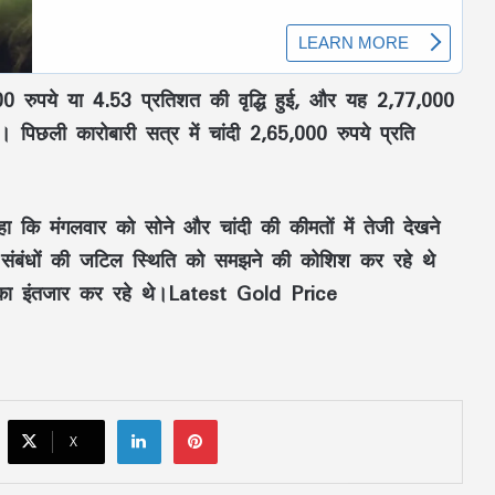
,000 रुपये या 4.53 प्रतिशत की वृद्धि हुई, और यह 2,77,000
। पिछली कारोबारी सत्र में चांदी 2,65,000 रुपये प्रति
Aaj Ka Rashifal 3 July 2026: शुक्रवार का दिन
किन राशियों के लिए रहेगा शुभ? जानें करियर,
धन और प्रेम का हाल
कहा कि मंगलवार को सोने और चांदी की कीमतों में तेजी देखने
 संबंधों की जटिल स्थिति को समझने की कोशिश कर रहे थे
FD Rates- इन 5 सरकारी बैंकों ने किया FD के
ब्याज दरों में बदलाव
ों का इंतजार कर रहे थे।Latest Gold Price
MP Weather Update: 46 जिलों में
मेघगर्जन-बिजली और बारिश का अलर्ट, चलेगी
तेज हवा, पूरे हफ्ते जारी रहेगा वर्षा का दौर
LinkedIn
Pinterest
X
58 वर्ष से अधिक आयु के दिव्यांग कर्मचारियों की
सेवाएं की जाएंगी समाप्त, वित्त विभाग ने जारी