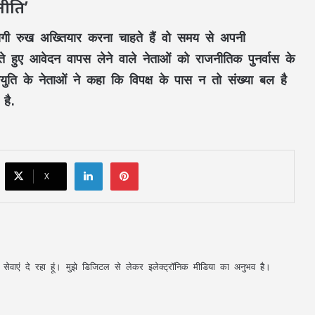
नीति’
तैयार’, कोच गंभीर का श्रीलंका के खिलाफ टेस्ट
सीरीज से पहले बड़ा संदेश
 बागी रुख अख्तियार करना चाहते हैं वो समय से अपनी
 करते हुए आवेदन वापस लेने वाले नेताओं को राजनीतिक पुनर्वास के
अब बांके बिहारी मंदिर का सफर होगा आसान!
ायुति के नेताओं ने कहा कि विपक्ष के पास न तो संख्या बल है
15.3 किमी नई सड़कों की वजह से मथुरा-
वृंदावन के रास्तों को जाम से राहत, जानिए
है.
6922 करोड़ की हेरिटेज सिटी का पूरा प्लान
आवारापन 2 का ट्रेलर रिलीज, इश्क, जुनून और
जबरदस्त एक्शन… पुराने अंदाज में दिखे इमरान
हाशमी
LinkedIn
Pinterest
X
Kia Sorento 4 सितंबर को होगी लॉन्च,
हाइब्रिड और डीजल इंजन के साथ प्रीमियम SUV
बाजार में मचाएगी धमाल
भारत में कौन सी 15 विदेशी यूनिवर्सिटी खुल रहीं,
अपनी सेवाएं दे रहा हूं। मुझे डिजिटल से लेकर इलेक्ट्रॉनिक मीडिया का अनुभव है।
इनमें कौन से कोर्स होंगे शुरू? जानें पूरा प्लान