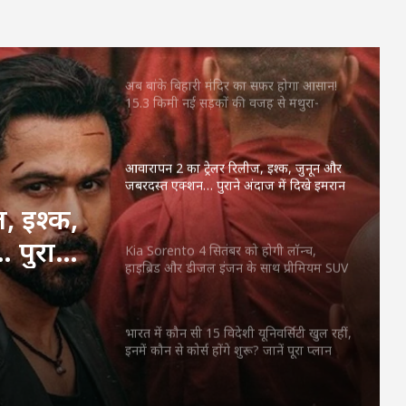
IND vs SL: ‘पहले दिन से हर चुनौती को रहें
तैयार’, कोच गंभीर का श्रीलंका के खिलाफ टेस्ट
सीरीज से पहले बड़ा संदेश
अब बांके बिहारी मंदिर का सफर होगा आसान!
15.3 किमी नई सड़कों की वजह से मथुरा-
वृंदावन के रास्तों को जाम से राहत, जानिए
6922 करोड़ की हेरिटेज सिटी का पूरा प्लान
आवारापन 2 का ट्रेलर रिलीज, इश्क, जुनून और
जबरदस्त एक्शन… पुराने अंदाज में दिखे इमरान
हाशमी
, इश्क,
पुराने
Kia Sorento 4 सितंबर को होगी लॉन्च,
हाइब्रिड और डीजल इंजन के साथ प्रीमियम SUV
ी
बाजार में मचाएगी धमाल
भारत में कौन सी 15 विदेशी यूनिवर्सिटी खुल रहीं,
इनमें कौन से कोर्स होंगे शुरू? जानें पूरा प्लान