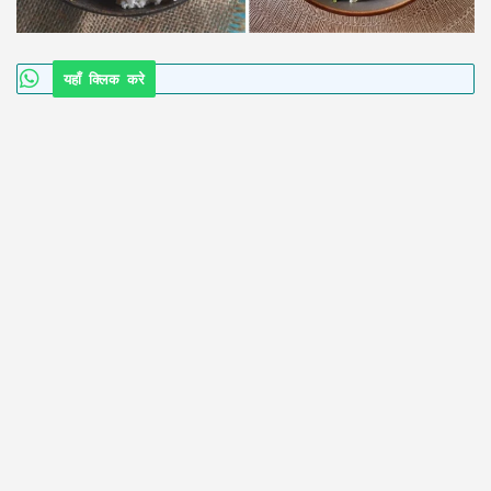
यहाँ क्लिक करे