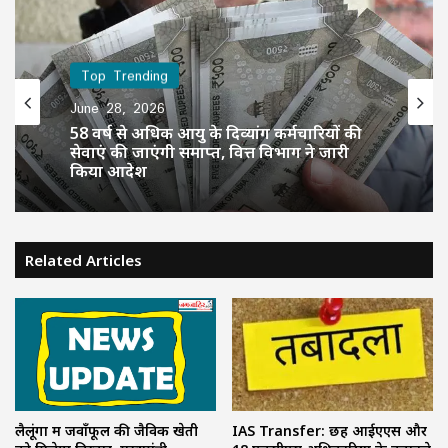
Top Trending
June 28, 2026
Top Trending
June 28, 2026
58 वर्ष से अधिक आयु के दिव्यांग कर्मचारियों की
सेवाएं की जाएंगी समाप्त, वित्त विभाग ने जारी
किया आदेश
Related Articles
CG News: स्कूटी में उप मुख्यमंत्री अरुण साव,
बरसात से पहले बिलासपुर शहर का लिया जायजा
लैलूंगा में जवाँफूल की जैविक खेती
IAS Transfer: छह आईएएस और