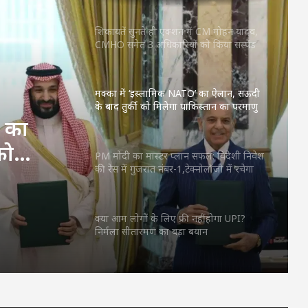
शिकायतें सुनते ही एक्शन में CM मोहन यादव,
CMHO समेत 3 अधिकारियों को किया सस्पेंड
मक्का में ‘इस्लामिक NATO’ का ऐलान, सऊदी
के बाद तुर्की को मिलेगा पाकिस्तान का परमाणु
कवच
’ का
को
PM मोदी का मास्टर प्लान सफल: विदेशी निवेश
की रेस में गुजरात नंबर-1,टेक्नोलॉजी में रचेगा
ाणु कवच
इतिहास
क्या आम लोगों के लिए फ्री नहीं होगा UPI?
निर्मला सीतारमण का बड़ा बयान
पिता नहीं, मां फरार… सबसे छोटे बेटे आबान की
जिम्मेदारी आखिर किसने उठाई?