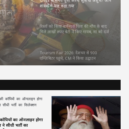
शुभ या
ा कहा गया
रिश्तों को किया शर्मसार! पिता की मौत के बाद
मिले लाखों रुपए बेटी ने किए गायब, मां को दर्ज
कराना पड़ा केस
Tourism Fair 2026: देशभर से 900
एग्ज़िबिटर पहुंचे, CM ने किया उद्घाटन
पावरफुल KTM 390 Duke सीरीज भारत में हुई
महंगी, जानें दोनों मॉडल्स के नए दाम और
खूबियां
इसबगोल के 1 चम्मच का कमाल! जानिए शुगर,
कोलेस्ट्रॉल और हार्ट पर क्या असर पड़ता है
दोपहर के समय पूजा करना शुभ या अशुभ? जानें
 कॉपियों का ऑनलाइन होगा
शास्त्रों में क्या कहा गया
 ने सीधी भर्ती का