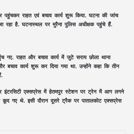
र पहुंचकर राहत एवं बचाव कार्य शुरू किया. घटना की जांच
रहा है. घटनास्थल पर मुरैना पुलिस अधीक्षक पहुंचे हैं.
ंच गए. राहत और बचाव कार्य में जुटे सराय छोला थाना
और बचाव कार्य शुरू कर दिया गया था. उन्होंने कहा कि तीन
पावरफुल KTM 390 Duke सीरीज भारत में हुई
महंगी, जानें दोनों मॉडल्स के नए दाम और
ं.
खूबियां
ंटरसिटी एक्सप्रेस में हेतमपुर स्टेशन पर ट्रेन में आग लगने
इसबगोल के 1 चम्मच का कमाल! जानिए शुगर,
कूद गए थे. इसी दौरान दूसरे ट्रैक पर पातालकोट एक्सप्रेस
कोलेस्ट्रॉल और हार्ट पर क्या असर पड़ता है
दोपहर के समय पूजा करना शुभ या अशुभ? जानें
शास्त्रों में क्या कहा गया