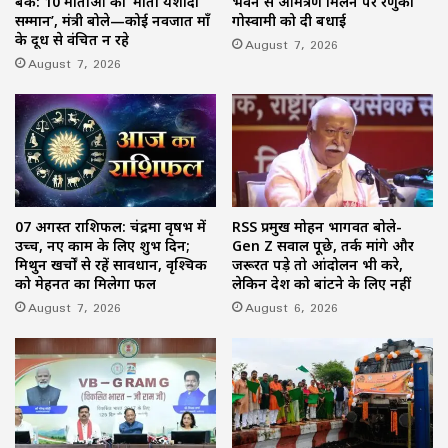
बैंक: 10 माताओं का ‘माता यशोदा
भवन से आमंत्रण मिलने पर रेणुका
सम्मान’, मंत्री बोले—कोई नवजात माँ
गोस्वामी को दी बधाई
के दूध से वंचित न रहे
August 7, 2026
August 7, 2026
07 अगस्त राशिफल: चंद्रमा वृषभ में
RSS प्रमुख मोहन भागवत बोले-
उच्च, नए काम के लिए शुभ दिन;
Gen Z सवाल पूछे, तर्क मांगे और
मिथुन खर्चों से रहें सावधान, वृश्चिक
जरूरत पड़े तो आंदोलन भी करे,
को मेहनत का मिलेगा फल
लेकिन देश को बांटने के लिए नहीं
August 7, 2026
August 6, 2026