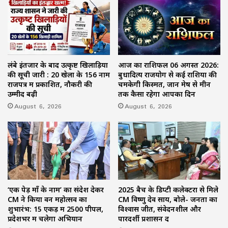
लंबे इंतजार के बाद उत्कृष्ट खिलाड़ियों
आज का राशिफल 06 अगस्त 2026:
की सूची जारी : 20 खेलों के 156 नाम
बुधादित्य राजयोग से कई राशियों की
राजपत्र में प्रकाशित, नौकरी की
चमकेगी किस्मत, जानें मेष से मीन
उम्मीद बढ़ी
तक कैसा रहेगा आपका दिन
August 6, 2026
August 6, 2026
‘एक पेड़ माँ के नाम’ का संदेश देकर
2025 बैच के डिप्टी कलेक्टरों से मिले
CM ने किया वन महोत्सव का
CM विष्णु देव साय, बोले- जनता का
शुभारंभ: 15 एकड़ में 2500 पीपल,
विश्वास जीतें, संवेदनशील और
प्रदेशभर में चलेगा अभियान
पारदर्शी प्रशासन दें