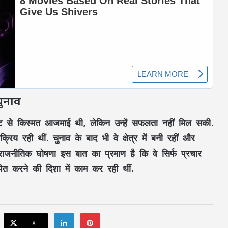
Aaj Ka Rashifal 3 July 2026: शुक्रवार का दिन
चुनाव
किन राशियों के लिए रहेगा शुभ? जानें करियर,
धन और प्रेम का हाल
ट से किस्मत आजमाई थी, लेकिन उन्हें सफलता नहीं मिल सकी.
िय रही थीं. चुनाव के बाद भी वे क्षेत्र में बनी रहीं और
FD Rates- इन 5 सरकारी बैंकों ने किया FD के
 राजनीतिक घोषणा इस बात का प्रमाण है कि वे सिर्फ प्रचार
ब्याज दरों में बदलाव
ापित करने की दिशा में काम कर रही थीं.
MP Weather Update: 46 जिलों में
मेघगर्जन-बिजली और बारिश का अलर्ट, चलेगी
तेज हवा, पूरे हफ्ते जारी रहेगा वर्षा का दौर
LinkedIn
Pinterest
X