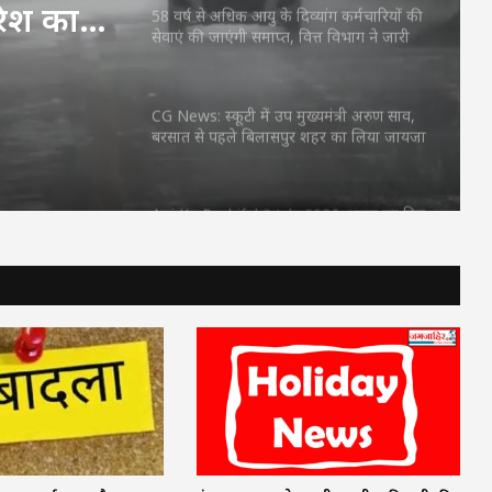
रिश का
58 वर्ष से अधिक आयु के दिव्यांग कर्मचारियों की
सेवाएं की जाएंगी समाप्त, वित्त विभाग ने जारी
फ्ते
किया आदेश
CG News: स्कूटी में उप मुख्यमंत्री अरुण साव,
बरसात से पहले बिलासपुर शहर का लिया जायजा
Aaj Ka Rashifal 3 July 2026: शुक्रवार का दिन
किन राशियों के लिए रहेगा शुभ? जानें करियर,
धन और प्रेम का हाल
FD Rates- इन 5 सरकारी बैंकों ने किया FD के
ब्याज दरों में बदलाव
MP Weather Update: 46 जिलों में
मेघगर्जन-बिजली और बारिश का अलर्ट, चलेगी
तेज हवा, पूरे हफ्ते जारी रहेगा वर्षा का दौर