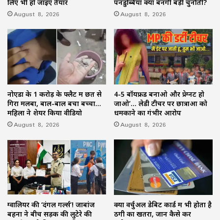
लिए भी हो जाइए तैयार
पनडुब्बियां क्यों बनेंगी बड़ी चुनौती?
August 8, 2026
August 8, 2026
नोएडा के 1 करोड़ के फ्लैट में छत से
4-5 बॉयफ्रेंड बनाओ और प्रेग्नेंट हो
गिरा मलबा, बाल-बाल बचा बच्चा…
जाओ’… लेडी टीचर पर छात्राओं को
महिला ने शेयर किया वीडियो
धमकाने का गंभीर आरोप
August 8, 2026
August 8, 2026
ग्वालियर की ‘दंगल गर्ल्स’! जाबांज
क्या वर्चुअल डेबिट कार्ड में भी होता है
बहनों ने बीच सड़क की लुटेरे की
ठगी का खतरा, जानें कैसे करें