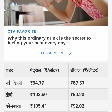
शहर
पेट्रोल (₹/लीटर)
डीज़ल (₹/लीटर)
नई दिल्ली
₹94.77
₹87.67
मुंबई
₹103.50
₹90.20
कोलकाता
₹105.41
₹92.02