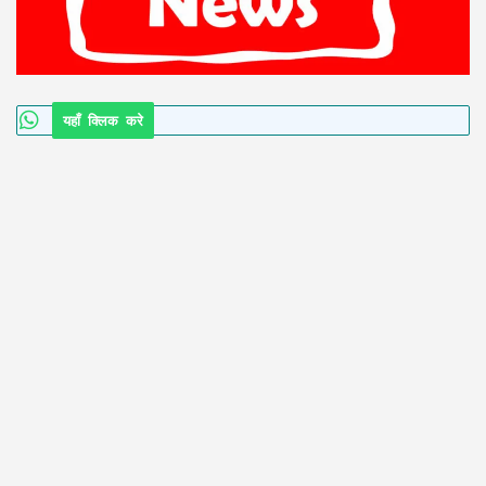
यहाँ क्लिक करे