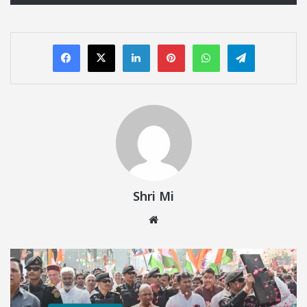
LinkedIn
Pinterest
WhatsApp
Telegram
Shri Mi
Website