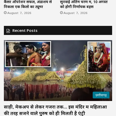
कैंसर ऑपरेशन सफल, अंडाशय से
सुनवाई अंतिम चरण में, 10 अगस्त
निकला एक किलो का ट्यूमर
को होगी निर्णायक बहस
August 7, 2026
August 7, 2026
Recent Posts
छत्तीसगढ़
साड़ी, मेकअप से लेकर गजरा तक… इस मंदिर में महिलाओं
की तरह सजने वाले पुरुष को ही मिलती है एंट्री