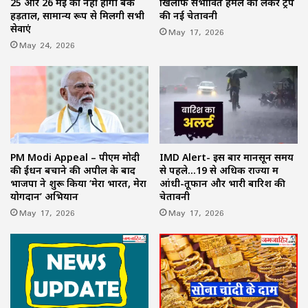
25 और 26 मई को नहीं होगी बैंक
खिलाफ संभावित हमले को लेकर ट्रंप
हड़ताल, सामान्य रूप से मिलेंगी सभी
की नई चेतावनी
सेवाएं
May 17, 2026
May 24, 2026
PM Modi Appeal – पीएम मोदी
IMD Alert- इस बार मानसून समय
की ईंधन बचाने की अपील के बाद
से पहले…19 से अधिक राज्यों में
भाजपा ने शुरू किया ‘मेरा भारत, मेरा
आंधी-तूफान और भारी बारिश की
योगदान’ अभियान
चेतावनी
May 17, 2026
May 17, 2026