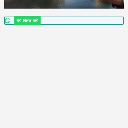
यहाँ क्लिक करे