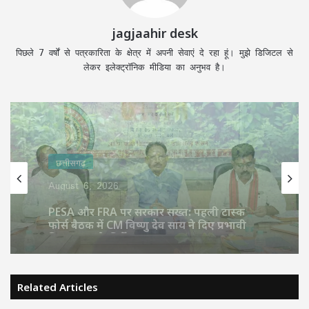
jagjaahir desk
पिछले 7 वर्षों से पत्रकारिता के क्षेत्र में अपनी सेवाएं दे रहा हूं। मुझे डिजिटल से
लेकर इलेक्ट्रॉनिक मीडिया का अनुभव है।
छत्तीसगढ़
August 6, 2026
छत्तीसगढ़
खेत में काम कर रहे भाई-बहन पर टूटा मौत का
August 6, 2026
कहर: मादा भालू ने 3 को मार डाला, LIVE VIDEO
सामने आया
Related Articles
PESA और FRA पर सरकार सख्त: पहली टास्क