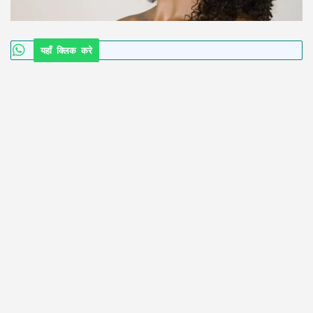
यहाँ क्लिक करे