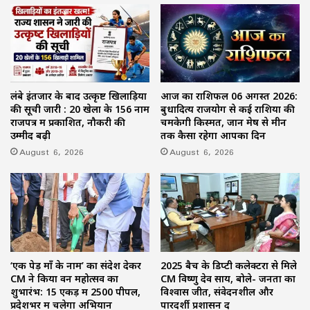
फोर्स बैठक में CM विष्णु देव साय ने दिए प्रभावी
क्रियान्वयन के निर्देश
लंबे इंतजार के बाद उत्कृष्ट खिलाड़ियों
आज का राशिफल 06 अगस्त 2026:
की सूची जारी : 20 खेलों के 156 नाम
बुधादित्य राजयोग से कई राशियों की
राजपत्र में प्रकाशित, नौकरी की
चमकेगी किस्मत, जानें मेष से मीन
उम्मीद बढ़ी
तक कैसा रहेगा आपका दिन
August 6, 2026
August 6, 2026
‘एक पेड़ माँ के नाम’ का संदेश देकर
2025 बैच के डिप्टी कलेक्टरों से मिले
CM ने किया वन महोत्सव का
CM विष्णु देव साय, बोले- जनता का
शुभारंभ: 15 एकड़ में 2500 पीपल,
विश्वास जीतें, संवेदनशील और
प्रदेशभर में चलेगा अभियान
पारदर्शी प्रशासन दें