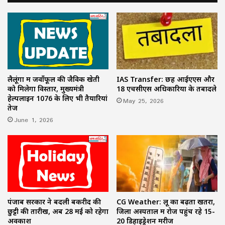
लैलूंगा में जवाँफूल की जैविक खेती
IAS Transfer: छह आईएएस और
को मिलेगा विस्तार, मुख्यमंत्री
18 एचसीएस अधिकारियों के तबादले
हेल्पलाइन 1076 के लिए भी तैयारियां
May 25, 2026
तेज
June 1, 2026
पंजाब सरकार ने बदली बकरीद की
CG Weather: लू का बढ़ता खतरा,
छुट्टी की तारीख, अब 28 मई को रहेगा
जिला अस्पताल में रोज पहुंच रहे 15-
अवकाश
20 डिहाइड्रेशन मरीज