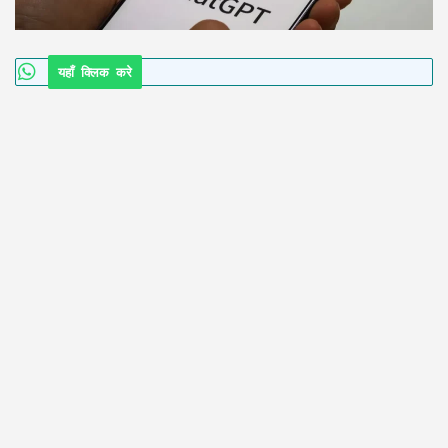
यहाँ क्लिक करे