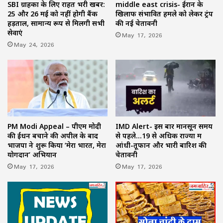
SBI ग्राहकों के लिए राहत भरी खबर:
middle east crisis- ईरान के
25 और 26 मई को नहीं होगी बैंक
खिलाफ संभावित हमले को लेकर ट्रंप
हड़ताल, सामान्य रूप से मिलेंगी सभी
की नई चेतावनी
सेवाएं
May 17, 2026
May 24, 2026
PM Modi Appeal – पीएम मोदी
IMD Alert- इस बार मानसून समय
की ईंधन बचाने की अपील के बाद
से पहले…19 से अधिक राज्यों में
भाजपा ने शुरू किया ‘मेरा भारत, मेरा
आंधी-तूफान और भारी बारिश की
योगदान’ अभियान
चेतावनी
May 17, 2026
May 17, 2026