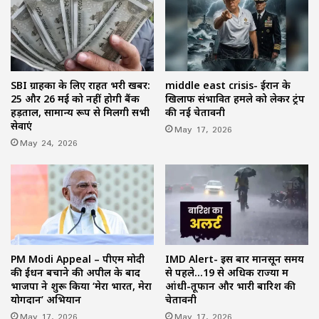
SBI ग्राहकों के लिए राहत भरी खबर:
middle east crisis- ईरान के
25 और 26 मई को नहीं होगी बैंक
खिलाफ संभावित हमले को लेकर ट्रंप
हड़ताल, सामान्य रूप से मिलेंगी सभी
की नई चेतावनी
सेवाएं
May 17, 2026
May 24, 2026
PM Modi Appeal – पीएम मोदी
IMD Alert- इस बार मानसून समय
की ईंधन बचाने की अपील के बाद
से पहले…19 से अधिक राज्यों में
भाजपा ने शुरू किया ‘मेरा भारत, मेरा
आंधी-तूफान और भारी बारिश की
योगदान’ अभियान
चेतावनी
May 17, 2026
May 17, 2026