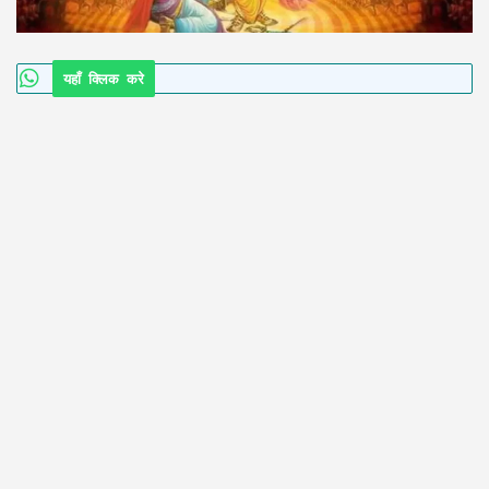
यहाँ क्लिक करे