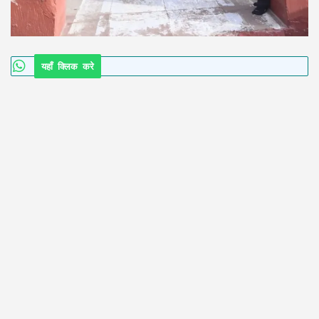
यहाँ क्लिक करे