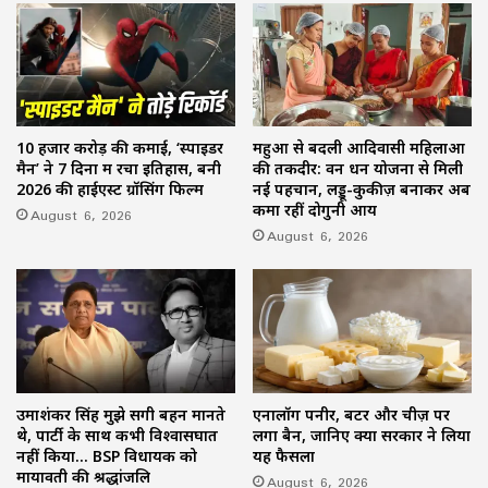
10 हजार करोड़ की कमाई, ‘स्पाइडर
महुआ से बदली आदिवासी महिलाओं
मैन’ ने 7 दिनों में रचा इतिहास, बनी
की तकदीर: वन धन योजना से मिली
2026 की हाईएस्ट ग्रॉसिंग फिल्म
नई पहचान, लड्डू-कुकीज़ बनाकर अब
कमा रहीं दोगुनी आय
August 6, 2026
August 6, 2026
उमाशंकर सिंह मुझे सगी बहन मानते
एनालॉग पनीर, बटर और चीज़ पर
थे, पार्टी के साथ कभी विश्वासघात
लगा बैन, जानिए क्यों सरकार ने लिया
नहीं किया… BSP विधायक को
यह फैसला
मायावती की श्रद्धांजलि
August 6, 2026