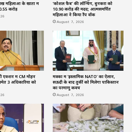
ख महिलाओं के खातों में
‘कोशल फैब’ की लॉन्चिंग, बुनकरों को
प्रेमिका ने ठुकराया शादी का प्रस्ताव तो भड़का
30.55 करोड़
10.90 करोड़ की मदद; आत्मसमर्पित
प्रेमी : वीडियो कॉल के फोटो-वीडियो इंस्टाग्राम पर
महिलाओं ने किया रैंप वॉक
किए वायरल, गिरफ्तार
026
August 7, 2026
CM TODAY SCHEDULE: CM विष्णुदेव साय
दोपहर में ‘सेन शक्ति सम्मेलन’, शाम को देश के
बड़े Youth Conclave में होंगे शामिल, जानें
पूरा शेड्यूल…
ही एक्शन में CM मोहन
मक्का में ‘इस्लामिक NATO’ का ऐलान,
ेत 3 अधिकारियों को
सऊदी के बाद तुर्की को मिलेगा पाकिस्तान
का परमाणु कवच
026
August 7, 2026