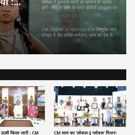
ां :
प्रेमिका ने ठुकराया शादी का प्रस्ताव तो भड़का
प्रेमी : वीडियो कॉल के फोटो-वीडियो इंस्टाग्राम पर
ा हुनर,
किए वायरल, गिरफ्तार
ाहा
CM TODAY SCHEDULE: CM विष्णुदेव साय
दोपहर में ‘सेन शक्ति सम्मेलन’, शाम को देश के
बड़े Youth Conclave में होंगे शामिल, जानें
पूरा शेड्यूल…
भगवान शिव पर अभद्र टिप्पणी मामले में बड़ी
कार्रवाई : छत्तीसगढ़ क्रिश्चियन फोरम के अध्यक्ष
अरुण पन्नालाल गिरफ्तार
अमरकंटक से भोरमदेव तक 151 किमी कांवड़
यात्रा: विधायक भावना बोहरा 10 अगस्त से करेंगी
पदयात्रा, 16 अगस्त को होगा जलाभिषेक
पहली बार बड़े मंच पर पहुंचीं चिंतलनार की
पुनर्वासित बेटियां : हथकरघा फैशन शो में दिखाया
हुनर, मुख्यमंत्री साय ने जमकर सराहा
 30वीं किस्त जारी : CM
CM साय का ‘लोकल टू ग्लोबल’ मिशन: