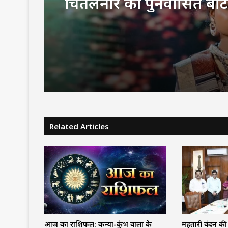
चिंतलनार की पुनर्वासित बेटिय
हथकरघा फैशन शो में दिखाय
मुख्यमंत्री साय ने जमकर सर
Related Articles
आज का राशिफल: कन्या-कुंभ वालों के
महतारी वंदन की